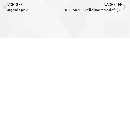
VORIGER
NÄCHSTER
Jugendlager 2017
ÖTB Wien – Prellballmeisterschaft (30.09.2017)
BANKVERBINDUNG
Konto lautend auf:
ÖTB-TV-Alsergrund
IBAN:
AT80 4300 0402 3399 3001
BIC: VBOEATWWXXX