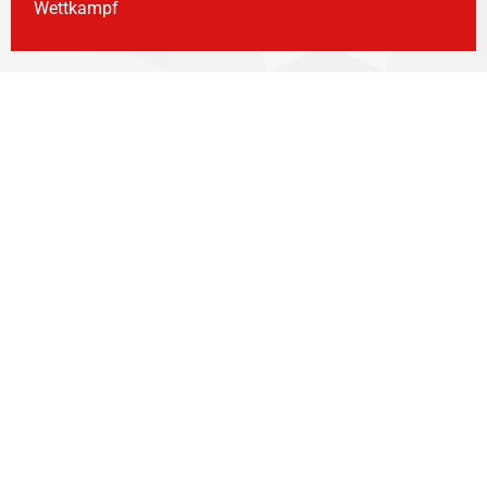
Wettkampf
weitere Bilder
VORIGER
NÄCHSTER
Weinheim-Landesturnfest (30.05.18 – 03.06.18)
Kinderlager Turnersee (30.06.18 – 13.07.18)
BANKVERBINDUNG
Konto lautend auf:
ÖTB-TV-Alsergrund
IBAN: