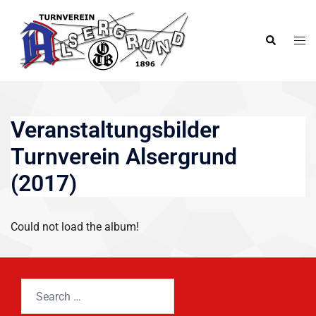
Skip
to
Tog
Search
content
men
Veranstaltungsbilder
Turnverein Alsergrund
(2017)
Could not load the album!
Search
for: