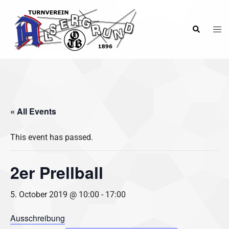
Skip
to
Tog
Search
content
men
« All Events
This event has passed.
2er Prellball
5. October 2019 @ 10:00
-
17:00
Ausschreibung