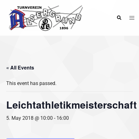
Skip
to
Tog
Search
content
men
« All Events
This event has passed.
Leichtathletikmeisterschaft
5. May 2018 @ 10:00
-
16:00