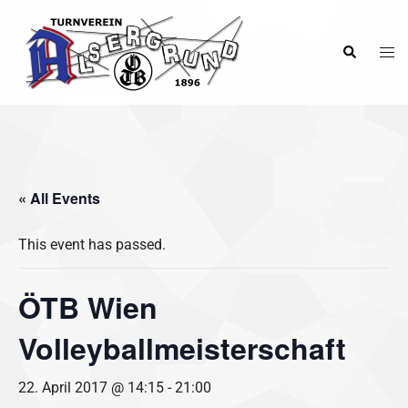
Skip
to
Tog
Search
content
men
« All Events
This event has passed.
ÖTB Wien
Volleyballmeisterschaft
22. April 2017 @ 14:15
-
21:00