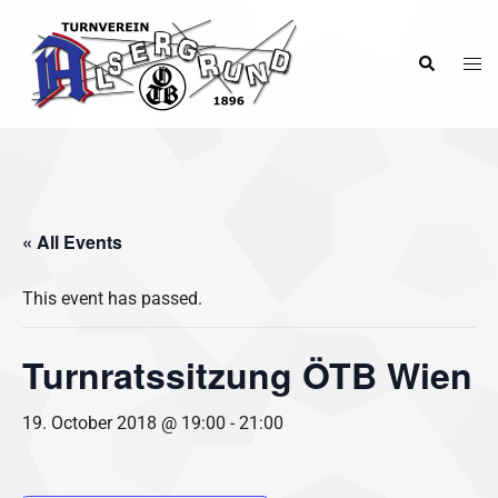
Skip
to
Tog
Search
content
men
« All Events
This event has passed.
Turnratssitzung ÖTB Wien
19. October 2018 @ 19:00
-
21:00