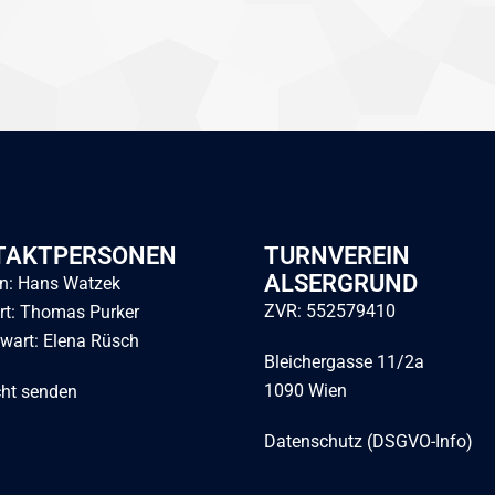
TAKTPERSONEN
TURNVEREIN
ALSERGRUND
: Hans Watzek
ZVR: 552579410
rt: Thomas Purker
wart: Elena Rüsch
Bleichergasse 11/2a
1090 Wien
cht senden
Datenschutz (DSGVO-Info)