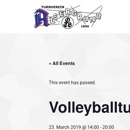
Skip
to
content
« All Events
This event has passed.
Volleyballt
23. March 2019 @ 14:00
-
20:00