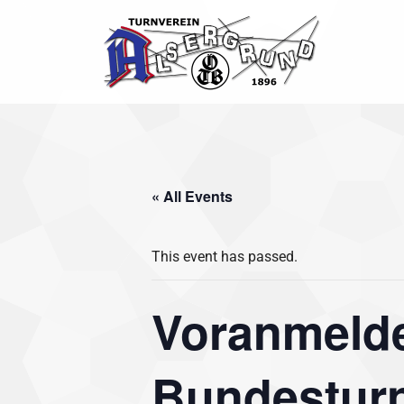
Skip
to
content
« All Events
This event has passed.
Voranmelde
Bundesturn