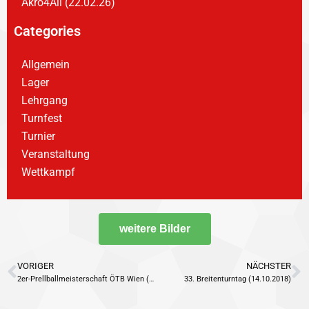
Akro4All (22.02.26)
Categories
Allgemein
Lager
Lehrgang
Turnfest
Turnier
Veranstaltung
Wettkampf
weitere Bilder
VORIGER
NÄCHSTER
2er-Prellballmeisterschaft ÖTB Wien (06.10.2018)
33. Breitenturntag (14.10.2018)