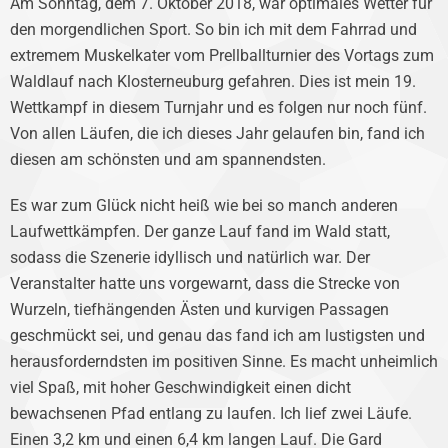
Am Sonntag, dem 7. Oktober 2018, war optimales Wetter für
den morgendlichen Sport. So bin ich mit dem Fahrrad und
extremem Muskelkater vom Prellballturnier des Vortags zum
Waldlauf nach Klosterneuburg gefahren. Dies ist mein 19.
Wettkampf in diesem Turnjahr und es folgen nur noch fünf.
Von allen Läufen, die ich dieses Jahr gelaufen bin, fand ich
diesen am schönsten und am spannendsten.
Es war zum Glück nicht heiß wie bei so manch anderen
Laufwettkämpfen. Der ganze Lauf fand im Wald statt,
sodass die Szenerie idyllisch und natürlich war. Der
Veranstalter hatte uns vorgewarnt, dass die Strecke von
Wurzeln, tiefhängenden Ästen und kurvigen Passagen
geschmückt sei, und genau das fand ich am lustigsten und
herausforderndsten im positiven Sinne. Es macht unheimlich
viel Spaß, mit hoher Geschwindigkeit einen dicht
bewachsenen Pfad entlang zu laufen. Ich lief zwei Läufe.
Einen 3,2 km und einen 6,4 km langen Lauf. Die Gard