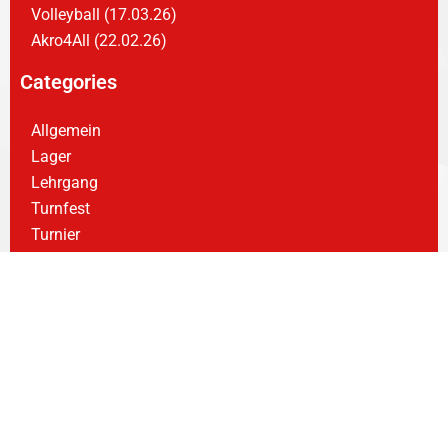
Volleyball (17.03.26)
Akro4All (22.02.26)
Categories
Allgemein
Lager
Lehrgang
Turnfest
Turnier
Veranstaltung
Wettkampf
weitere Bilder
VORIGER
NÄCHSTER
Turnfest Leobersdorf (7.-10.6.19)
Jugendlager W/NÖ (29.06-11.07.19)