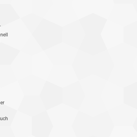
r
nell
er
auch