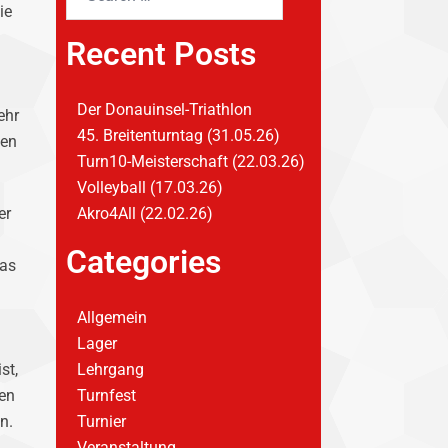
ie
Recent Posts
Der Donauinsel-Triathlon
ehr
45. Breitenturntag (31.05.26)
len
Turn10-Meisterschaft (22.03.26)
Volleyball (17.03.26)
er
Akro4All (22.02.26)
Categories
das
Allgemein
Lager
st,
Lehrgang
den
Turnfest
n.
Turnier
Veranstaltung