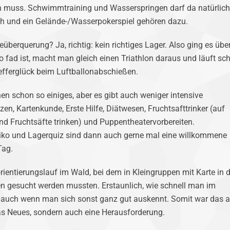
n muss. Schwimmtraining und Wasserspringen darf da natürlich
ch und ein Gelände-/Wasserpokerspiel gehören dazu.
überquerung? Ja, richtig: kein richtiges Lager. Also ging es übe
fad ist, macht man gleich einen Triathlon daraus und läuft sch
efferglück beim Luftballonabschießen.
n schon so einiges, aber es gibt auch weniger intensive
, Kartenkunde, Erste Hilfe, Diätwesen, Fruchtsafttrinker (auf
d Fruchtsäfte trinken) und Puppentheatervorbereiten.
siko und Lagerquiz sind dann auch gerne mal eine willkommene
Tag.
rientierungslauf im Wald, bei dem in Kleingruppen mit Karte in d
en gesucht werden mussten. Erstaunlich, wie schnell man im
rt, auch wenn man sich sonst ganz gut auskennt. Somit war das 
was Neues, sondern auch eine Herausforderung.