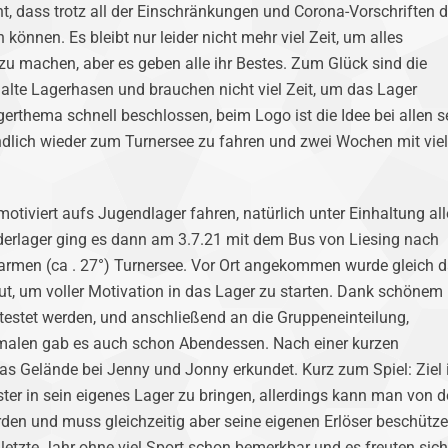
eht, dass trotz all der Einschränkungen und Corona-Vorschriften d
önnen. Es bleibt nur leider nicht mehr viel Zeit, um alles
zu machen, aber es geben alle ihr Bestes. Zum Glück sind die
 alte Lagerhasen und brauchen nicht viel Zeit, um das Lager
gerthema schnell beschlossen, beim Logo ist die Idee bei allen s
 endlich wieder zum Turnersee zu fahren und zwei Wochen mit vie
iviert aufs Jugendlager fahren, natürlich unter Einhaltung all
erlager ging es dann am 3.7.21 mit dem Bus von Liesing nach
rmen (ca . 27°) Turnersee. Vor Ort angekommen wurde gleich 
t, um voller Motivation in das Lager zu starten. Dank schönem
testet werden, und anschließend an die Gruppeneinteilung,
len gab es auch schon Abendessen. Nach einer kurzen
das Gelände bei Jenny und Jonny erkundet. Kurz zum Spiel: Ziel i
er in sein eigenes Lager zu bringen, allerdings kann man von 
en und muss gleichzeitig aber seine eigenen Erlöser beschütze
etzte Jahr ohne viel Sport schon bemerkbar und es freuten sich