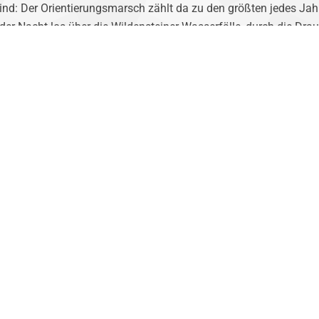
nd: Der Orientierungsmarsch zählt da zu den größten jedes Jahr
der Nacht los über die Wildensteiner Wasserfälle, durch die Drau
senbahnbrücke und retour zum Turnersee bei Tainach-Stein vorbei
 die einen ein bisschen mehr und die anderen ein bisschen wenig
e Leistung sein, denn es ist das ganze Lager durchgegangen und
nen oder anderen Muskelkater.
rt einfach nächstes Jahr selber mit, dann könnt ihr es hautnah
sen, weil es einfach so viel ist, was man in den zwei Wochen erle
t das Gefühl von Gemeinschaft und Freude, das man gar nicht so
weitere Bilder
NÄCHSTER
Akrobatik Trainer/in gesucht