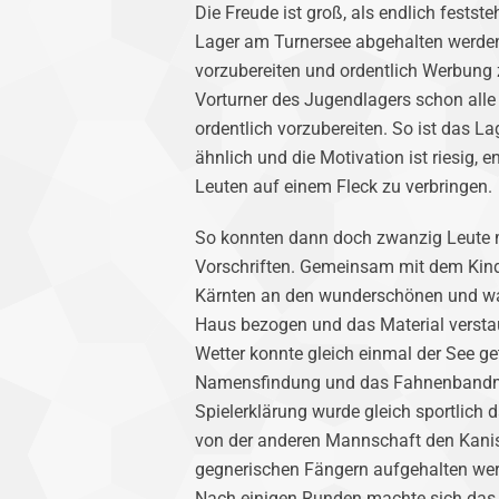
Die Freude ist groß, als endlich festst
Lager am Turnersee abgehalten werden k
vorzubereiten und ordentlich Werbung 
Vorturner des Jugendlagers schon alle
ordentlich vorzubereiten. So ist das La
ähnlich und die Motivation ist riesig,
Leuten auf einem Fleck zu verbringen.
So konnten dann doch zwanzig Leute mot
Vorschriften. Gemeinsam mit dem Kind
Kärnten an den wunderschönen und wa
Haus bezogen und das Material verstau
Wetter konnte gleich einmal der See ge
Namensfindung und das Fahnenbandma
Spielerklärung wurde gleich sportlich 
von der anderen Mannschaft den Kanist
gegnerischen Fängern aufgehalten werd
Nach einigen Runden machte sich das l