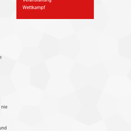
Wettkampf
e
 nie
.
 und