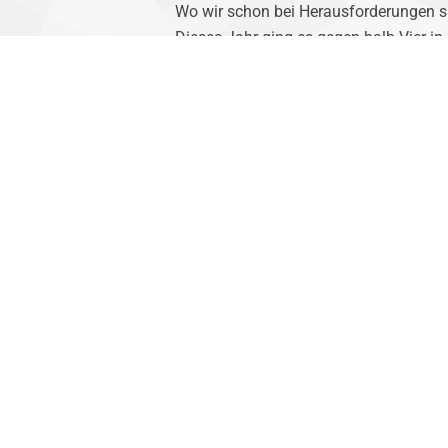
Wo wir schon bei Herausforderungen si
Dieses Jahr ging es gegen halb Vier in 
und die Gurk entlang Richtung alte Ei
und das Ganze in ca. 24 Stunden – für
Es können aber alle sehr stolz auf ihr
mit viel zu wenig Schlaf sowie dem ei
Wenn ihr alles genau wissen wollt, fah
erleben. Ich habe sicher einiges verges
Das , was einem aber immer bleibt, is
genau in Worte fassen kann.
VORIGER
Der Sprung in die Zukunft!