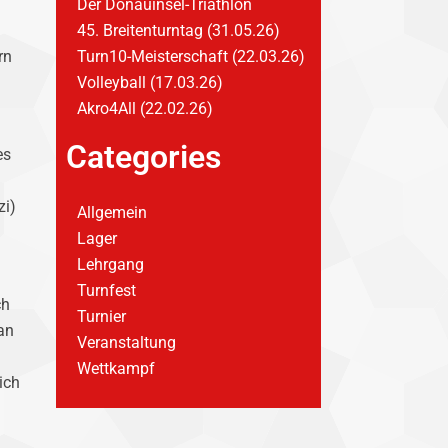
Der Donauinsel-Triathlon
45. Breitenturntag (31.05.26)
rn
Turn10-Meisterschaft (22.03.26)
Volleyball (17.03.26)
Akro4All (22.02.26)
Categories
es
zi)
Allgemein
Lager
Lehrgang
Turnfest
ch
Turnier
an
Veranstaltung
Wettkampf
ich