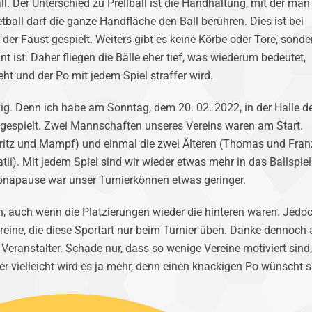
. Der Unterschied zu Prellball ist die Handhaltung, mit der man
etball darf die ganze Handfläche den Ball berühren. Dies ist bei
it der Faust gespielt. Weiters gibt es keine Körbe oder Tore, sonde
nt ist. Daher fliegen die Bälle eher tief, was wiederum bedeutet,
ht und der Po mit jedem Spiel straffer wird.
g. Denn ich habe am Sonntag, dem 20. 02. 2022, in der Halle d
l gespielt. Zwei Mannschaften unseres Vereins waren am Start.
oritz und Mampf) und einmal die zwei Älteren (Thomas und Fran
tii). Mit jedem Spiel sind wir wieder etwas mehr in das Ballspiel
napause war unser Turnierkönnen etwas geringer.
, auch wenn die Platzierungen wieder die hinteren waren. Jedo
ereine, die diese Sportart nur beim Turnier üben. Danke dennoch 
Veranstalter. Schade nur, dass so wenige Vereine motiviert sind,
er vielleicht wird es ja mehr, denn einen knackigen Po wünscht s