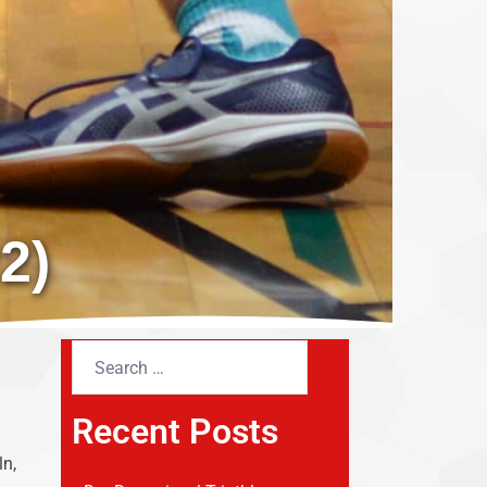
22)
Recent Posts
ln,